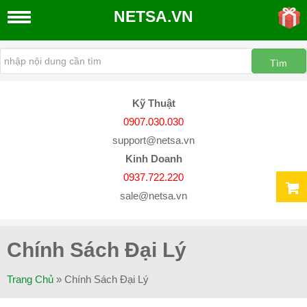
NETSA.VN
THIẾT
KẾ
WEBSITE
Kỹ Thuật
Thiết
0907.030.030
Kế
support@netsa.vn
Website
Kinh Doanh
Quản
0937.722.220
Trị
sale@netsa.vn
Website
Dịch
Vụ
Chính Sách Đại Lý
SEO
Google
Trang Chủ
»
Chính Sách Đại Lý
Đăng