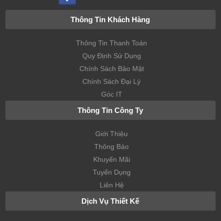
Tên
Miền
Thông Tin Khách Hàng
EMAIL
Thông Tin Thanh Toán
Email
Quy Định Sử Dụng
Hosting
Chính Sách Bảo Mật
Chính Sách Đại Lý
Email
Góc IT
Server
Thông Tin Công Ty
Email
Marketing
Giới Thiệu
License
Thông Báo
Khuyến Mãi
License
Tuyển Dụng
DirectAdmin
Liên Hệ
Dịch Vụ Thiết Kế