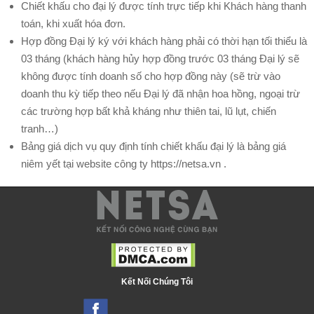
Chủ
Chiết khấu cho đại lý được tính trực tiếp khi Khách hàng thanh
toán, khi xuất hóa đơn.
Quản
Hợp đồng Đại lý ký với khách hàng phải có thời hạn tối thiểu là
Trị
03 tháng (khách hàng hủy hợp đồng trước 03 tháng Đại lý sẽ
Máy
không được tính doanh số cho hợp đồng này (sẽ trừ vào
Chủ
doanh thu kỳ tiếp theo nếu Đại lý đã nhận hoa hồng, ngoại trừ
DOMAIN
các trường hợp bất khả kháng như thiên tai, lũ lụt, chiến
–
tranh…)
HOSTING
Bảng giá dịch vụ quy định tính chiết khấu đại lý là bảng giá
niêm yết tại website công ty https://netsa.vn .
Web
Hosting
Bảng
Giá
Tên
Miền
Kết Nối Chúng Tôi
Kiểm
Tra