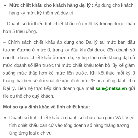
Hệ
Mức chiết khấu cho khách hàng đại lý :
Áp dụng cho khách
Thống
hàng ký mới, ký thêm và duy trì
Thương
– Doanh số tối thiểu tính chiết khấu của một kỳ không được thấp
Hiệu
hơn 5 triệu đồng.
THUÊ
– Chính sách chiết khấu áp dụng cho Đại lý tại mức ban đầu
MÁY
tương đương ở mức 0, trong kỳ đầu khi đạt được đến doanh số
CHỦ
nào thì được chiết khấu ở mức đó, kỳ tiếp theo nếu không đạt đủ
Máy
mức doanh số liền trước thì mức chiết khấu toàn bộ lũy kế giảm
Chủ
xuống mức thấp hơn kế mức liền trước. Khi kết thúc mỗi kỳ 3
Ảo
tháng, hai bên sẽ đối soát để xác định mức % hoa hồng dành cho
Đại lý. Liên hệ trực tiếp kinh doanh qua mail
sale@netsa.vn
gửi
Máy
file cụ thể cho quý khách.
Chủ
Riêng
Một số quy định khác về tính chiết khấu:
Chỗ
Doanh số tính chiết khấu là doanh số chưa bao gồm VAT. Việc
Đặt
tính chiết khấu căn cứ vào tổng doanh số hàng tháng tương
Máy
ứng từng loại dịch vụ.