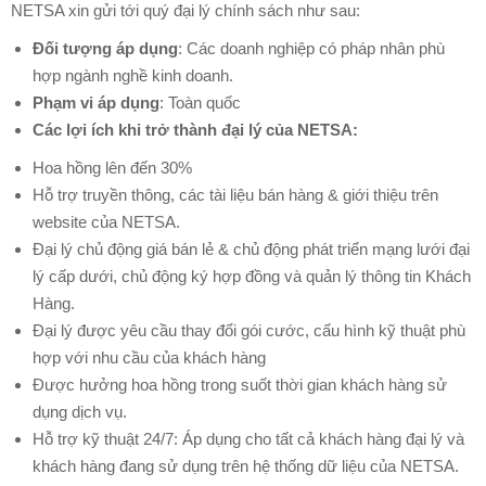
NETSA xin gửi tới quý đại lý chính sách như sau:
Ký
Bộ
Đối tượng áp dụng
: Các doanh nghiệp có pháp nhân phù
Công
hợp ngành nghề kinh doanh.
Thương
Phạm vi áp dụng
: Toàn quốc
Các lợi ích khi trở thành đại lý của NETSA:
THIẾT
KẾ
Hoa hồng lên đến 30%
APP
Hỗ trợ truyền thông, các tài liệu bán hàng & giới thiệu trên
website của NETSA.
THIẾT
Đại lý chủ động giá bán lẻ & chủ động phát triển mạng lưới đại
KẾ
lý cấp dưới, chủ động ký hợp đồng và quản lý thông tin Khách
THƯƠNG
Hàng.
HIỆU
Đại lý được yêu cầu thay đổi gói cước, cấu hình kỹ thuật phù
Nhận
hợp với nhu cầu của khách hàng
Diện
Được hưởng hoa hồng trong suốt thời gian khách hàng sử
Thương
dụng dịch vụ.
Hiệu
Hỗ trợ kỹ thuật 24/7: Áp dụng cho tất cả khách hàng đại lý và
khách hàng đang sử dụng trên hệ thống dữ liệu của NETSA.
Bộ