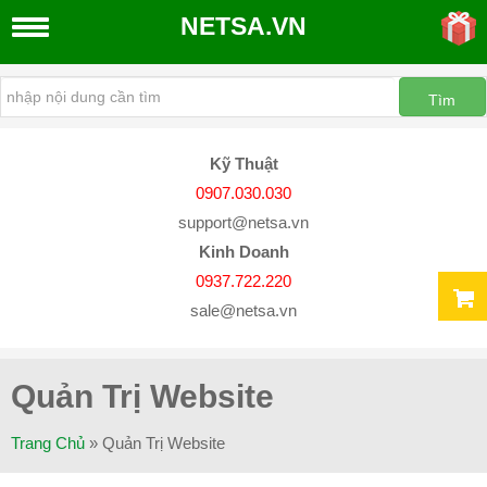
NETSA.VN
THIẾT
KẾ
WEBSITE
Kỹ Thuật
Thiết
0907.030.030
Kế
support@netsa.vn
Website
Kinh Doanh
Quản
0937.722.220
Trị
sale@netsa.vn
Website
Dịch
Vụ
Quản Trị Website
SEO
Google
Trang Chủ
»
Quản Trị Website
Đăng