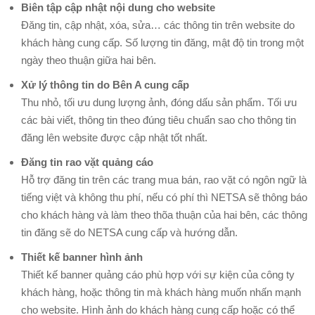
Biên tập cập nhật nội dung cho website
Tên
Đăng tin, cập nhật, xóa, sửa… các thông tin trên website do
Miền
khách hàng cung cấp. Số lượng tin đăng, mật độ tin trong một
EMAIL
ngày theo thuận giữa hai bên.
Email
Xử lý thông tin do Bên A cung cấp
Hosting
Thu nhỏ, tối ưu dung lượng ảnh, đóng dấu sản phẩm. Tối ưu
các bài viết, thông tin theo đúng tiêu chuẩn sao cho thông tin
Email
đăng lên website được cập nhật tốt nhất.
Server
Đăng tin rao vặt quảng cáo
Email
Hỗ trợ đăng tin trên các trang mua bán, rao vặt có ngôn ngữ là
Marketing
tiếng việt và không thu phí, nếu có phí thì NETSA sẽ thông báo
License
cho khách hàng và làm theo thõa thuận của hai bên, các thông
License
tin đăng sẽ do NETSA cung cấp và hướng dẫn.
DirectAdmin
Thiết kế banner hình ảnh
Thiết kế banner quảng cáo phù hợp với sự kiện của công ty
khách hàng, hoặc thông tin mà khách hàng muốn nhấn mạnh
cho website. Hình ảnh do khách hàng cung cấp hoặc có thể