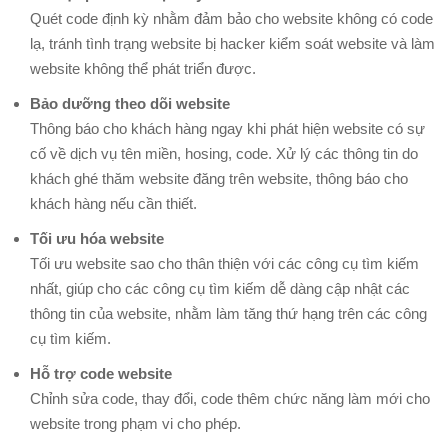
Chủ
Quét code định kỳ nhằm đảm bảo cho website không có code
Quản
lạ, tránh tình trạng website bị hacker kiểm soát website và làm
Trị
website không thể phát triển được.
Máy
Bảo dưỡng theo dõi website
Chủ
Thông báo cho khách hàng ngay khi phát hiện website có sự
cố về dịch vụ tên miền, hosing, code. Xử lý các thông tin do
DOMAIN
khách ghé thăm website đăng trên website, thông báo cho
–
khách hàng nếu cần thiết.
HOSTING
Tối ưu hóa website
Web
Tối ưu website sao cho thân thiện với các công cụ tìm kiếm
Hosting
nhất, giúp cho các công cụ tìm kiếm dễ dàng cập nhật các
Bảng
thông tin của website, nhằm làm tăng thứ hạng trên các công
Giá
cụ tìm kiếm.
Tên
Hỗ trợ code website
Miền
Chỉnh sửa code, thay đổi, code thêm chức năng làm mới cho
Kiểm
website trong phạm vi cho phép.
Tra