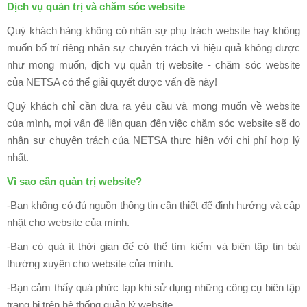
Dịch vụ quản trị và chăm sóc website
Ký
Bộ
Quý khách hàng không có nhân sự phụ trách website hay không
Công
muốn bố trí riêng nhân sự chuyên trách vì hiệu quả không được
Thương
như mong muốn, dịch vụ quản trị website - chăm sóc website
của NETSA có thể giải quyết được vấn đề này!
THIẾT
KẾ
Quý khách chỉ cần đưa ra yêu cầu và mong muốn về website
APP
của mình, mọi vấn đề liên quan đến việc chăm sóc website sẽ do
nhân sự chuyên trách của NETSA thực hiện với chi phí hợp lý
THIẾT
nhất.
KẾ
THƯƠNG
Vì sao cần quản trị website?
HIỆU
-Bạn không có đủ nguồn thông tin cần thiết để định hướng và cập
Nhận
nhật cho website của mình.
Diện
-Bạn có quá ít thời gian để có thể tìm kiếm và biên tập tin bài
Thương
thường xuyên cho website của mình.
Hiệu
-Bạn cảm thấy quá phức tạp khi sử dụng những công cụ biên tập
Bộ
trang bị trên hệ thống quản lý website.