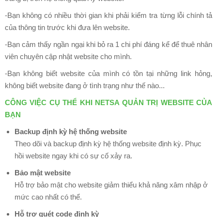
Hệ
-Bạn không có nhiều thời gian khi phải kiểm tra từng lỗi chính tả
Thống
của thông tin trước khi đưa lên website.
Thương
Hiệu
-Bạn cảm thấy ngần ngại khi bỏ ra 1 chi phí đáng kể để thuê nhân
viên chuyên cập nhật website cho mình.
THUÊ
MÁY
-Bạn không biết website của mình có tồn tại những link hỏng,
CHỦ
không biết website đang ở tình trạng như thế nào...
Máy
CÔNG VIỆC CỤ THỂ KHI NETSA QUẢN TRỊ WEBSITE CỦA
Chủ
BẠN
Ảo
Backup định kỳ
hệ thống website
Máy
Theo dõi và backup định kỳ hệ thống website định kỳ. Phục
Chủ
hồi website ngay khi có sự cố xảy ra.
Riêng
Bảo mật website
Chỗ
Hỗ trợ bảo mật cho website giảm thiểu khả năng xâm nhập ở
Đặt
mức cao nhất có thể.
Máy
Hỗ trợ quét code định kỳ