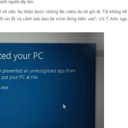
ành nguồn lây lan.
i về việc họ nhận được những file video do tôi gửi đi. Tôi không hề
iết xin lỗi và cảnh báo bạn bè mình đừng bấm vào", chị T. Anh, ngụ