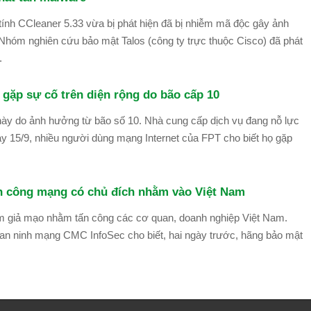
h CCleaner 5.33 vừa bị phát hiện đã bị nhiễm mã độc gây ảnh
 Nhóm nghiên cứu bảo mật Talos (công ty trực thuộc Cisco) đã phát
.
 gặp sự cố trên diện rộng do bão cấp 10
ày do ảnh hưởng từ bão số 10. Nhà cung cấp dịch vụ đang nỗ lực
 15/9, nhiều người dùng mạng Internet của FPT cho biết họ gặp
ấn công mạng có chủ đích nhằm vào Việt Nam
 giả mạo nhằm tấn công các cơ quan, doanh nghiệp Việt Nam.
y an ninh mạng CMC InfoSec cho biết, hai ngày trước, hãng bảo mật