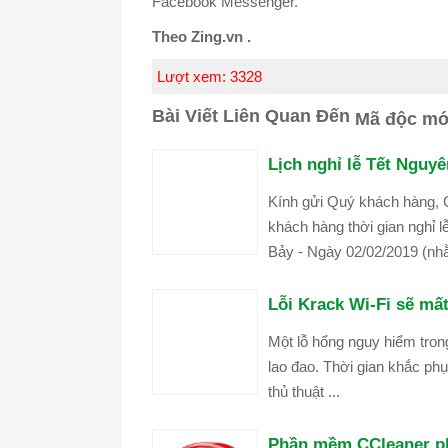
Facebook Messenger.
Theo Zing.vn .
Lượt xem:
3328
Bài Viết Liên Quan Đến
Mã độc mớ
Lịch nghỉ lễ Tết Nguy
Kính gửi Quý khách hàng,
khách hàng thời gian nghỉ 
Bảy - Ngày 02/02/2019 (nhằ
Lỗi Krack Wi-Fi sẽ mấ
Một lỗ hổng nguy hiểm tron
lao đao. Thời gian khắc phụ
thủ thuật ...
Phần mềm CCleaner ph