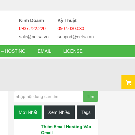
Kinh Doanh
Kỹ Thuật
0937.722.220
0907.030.030
sale@netsa.vn
support@netsa.vn
 – HOSTING
EMAIL
LICENSE
Mới Nhất
Xem Nhiều
Tags
Thêm Email Hosting Vào
Gmail