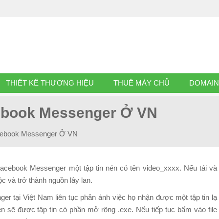
THIẾT KẾ THƯƠNG HIỆU
THUÊ MÁY CHỦ
DOMAIN
ebook Messenger Ở VN
cebook Messenger Ở VN
acebook Messenger một tập tin nén có tên video_xxxx. Nếu tải và
c và trở thành nguồn lây lan.
r tại Việt Nam liên tục phản ánh việc họ nhận được một tập tin lạ
én sẽ được tập tin có phần mở rộng .exe. Nếu tiếp tục bấm vào file