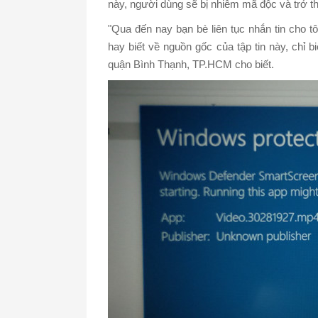
này, người dùng sẽ bị nhiễm mã độc và trở th
"Qua đến nay bạn bè liên tục nhắn tin cho tô
hay biết về nguồn gốc của tập tin này, chỉ b
quận Bình Thạnh, TP.HCM cho biết.