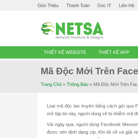
Giới Thiệu
Thanh Toán
Góc IT
Liên Hệ
THIẾT KẾ WEBSITE
THIẾT KẾ APP
Mã Độc Mới Trên Fac
Trang Chủ
»
Thông Báo
»
Mã Độc Mới Trên Fa
Loại mã độc lan truyền bằng cách gửi qua F
mở tập tin này, người dùng sẽ bị nhiễm mã độ
Vài ngày qua, người dùng Facebook Messenge
được nén định dạng zip. Khi tải về và giải n