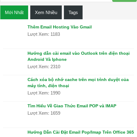
Hệ
Thống
Mới Nhất
Xem Nhiều
Tags
Thương
Hiệu
Thêm Email Hosting Vào Gmail
Lượt Xem: 1183
THUÊ
MÁY
CHỦ
Hướng dẫn cài email vào Outlook trên điện thoại
Android Và Iphone
Máy
Lượt Xem: 2310
Chủ
Ảo
Cách xóa bộ nhớ cache trên mọi trình duyệt của
máy tính, điện thoại
Máy
Lượt Xem: 1990
Chủ
Riêng
Tìm Hiểu Về Giao Thức Email POP và IMAP
Lượt Xem: 1659
Chỗ
Đặt
Máy
Hướng Dẫn Cài Đặt Email Pop/Imap Trên Office 365