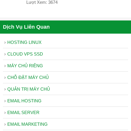
Chủ
Lượt Xem: 3674
Quản
Trị
Dịch Vụ Liên Quan
Máy
Chủ
HOSTING LINUX
DOMAIN
–
CLOUD VPS SSD
HOSTING
MÁY CHỦ RIÊNG
Web
CHỖ ĐẶT MÁY CHỦ
Hosting
Bảng
QUẢN TRỊ MÁY CHỦ
Giá
EMAIL HOSTING
Tên
Miền
EMAIL SERVER
Kiểm
EMAIL MARKETING
Tra