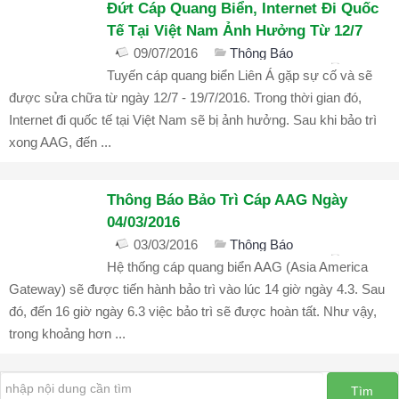
Đứt Cáp Quang Biển, Internet Đi Quốc
Ký
Tế Tại Việt Nam Ảnh Hưởng Từ 12/7
Bộ
09/07/2016
Thông Báo
Công
bình luận đóng
1688
Tuyến cáp quang biển Liên Á gặp sự cố và sẽ
Thương
được sửa chữa từ ngày 12/7 - 19/7/2016. Trong thời gian đó,
THIẾT
Internet đi quốc tế tại Việt Nam sẽ bị ảnh hưởng. Sau khi bảo trì
KẾ
xong AAG, đến ...
APP
THIẾT
Thông Báo Bảo Trì Cáp AAG Ngày
KẾ
04/03/2016
THƯƠNG
03/03/2016
Thông Báo
HIỆU
bình luận đóng
1600
Hệ thống cáp quang biển AAG (Asia America
Nhận
Gateway) sẽ được tiến hành bảo trì vào lúc 14 giờ ngày 4.3. Sau
Diện
đó, đến 16 giờ ngày 6.3 việc bảo trì sẽ được hoàn tất. Như vậy,
Thương
trong khoảng hơn ...
Hiệu
Bộ