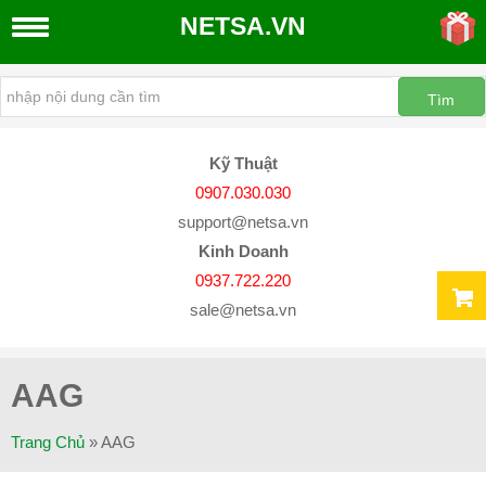
NETSA.VN
THIẾT
KẾ
WEBSITE
Kỹ Thuật
Thiết
0907.030.030
Kế
support@netsa.vn
Website
Kinh Doanh
Quản
0937.722.220
Trị
sale@netsa.vn
Website
Dịch
Vụ
AAG
SEO
Google
Trang Chủ
»
AAG
Đăng