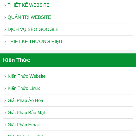
Tên
THIẾT KẾ WEBSITE
Miền
QUẢN TRỊ WEBSITE
EMAIL
DỊCH VỤ SEO GOOGLE
Email
Hosting
THIẾT KẾ THƯƠNG HIỆU
Email
Kiến Thức
Server
Email
Kiến Thức Website
Marketing
Kiến Thức Linux
License
License
Giải Pháp Ảo Hóa
DirectAdmin
Giải Pháp Bảo Mật
Giải Pháp Email