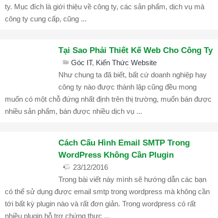
Chủ
ty. Mục đích là giới thiệu về công ty, các sản phẩm, dịch vụ mà
công ty cung cấp, cũng ...
Quản
Trị
Máy
Tại Sao Phải Thiết Kế Web Cho Công Ty
Chủ
Góc IT
,
Kiến Thức Website
bình luận đóng
1647
Như chung ta đã biết, bất cứ doanh nghiệp hay
DOMAIN
công ty nào được thành lập cũng đều mong
–
muốn có một chỗ đứng nhất định trên thị trường, muốn bán được
HOSTING
nhiều sản phẩm, bán được nhiều dịch vụ ...
Web
Hosting
Cách Cấu Hình Email SMTP Trong
Bảng
WordPress Không Cần Plugin
Giá
23/12/2016
Tên
Trong bài viết này mình sẽ hướng dẫn các bạn
Góc IT
,
Kiến Thức Website
Miền
bình luận đóng
2384
có thể sử dụng được email smtp trong wordpress mà không cần
Kiểm
tới bất kỳ plugin nào và rất đơn giản. Trong wordpress có rất
Tra
nhiều plugin hỗ trợ chứng thực ...