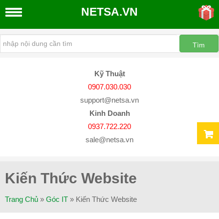
NETSA.VN
THIẾT
KẾ
WEBSITE
Kỹ Thuật
Thiết
0907.030.030
Kế
support@netsa.vn
Website
Kinh Doanh
Quản
0937.722.220
Trị
sale@netsa.vn
Website
Dịch
Vụ
Kiến Thức Website
SEO
Google
Trang Chủ
»
Góc IT
»
Kiến Thức Website
Đăng