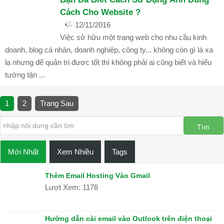
Cách Cho Website ?
12/11/2016
Việc sở hữu một trang web cho nhu cầu kinh
Góc IT
,
Kiến Thức Website
bình luận đóng
1466
doanh, blog cá nhân, doanh nghiệp, công ty... không còn gì là xa
lạ nhưng để quản trị được tốt thì không phải ai cũng biết và hiểu
tường tận ...
1
2
Trang Sau
Mới Nhất
Xem Nhiều
Tags
Thêm Email Hosting Vào Gmail
Lượt Xem: 1178
Hướng dẫn cài email vào Outlook trên điện thoại