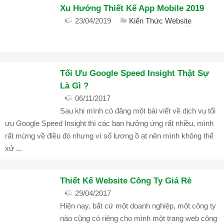
Hệ
Xu Hướng Thiết Kế App Mobile 2019
Thống
23/04/2019
Kiến Thức Website
Thương
bình luận đóng
1268
Hiệu
THUÊ
Tối Ưu Google Speed Insight Thật Sự
MÁY
Là Gì ?
CHỦ
06/11/2017
Máy
Sau khi mình có đăng một bài viết về dịch vụ tối
Góc IT
,
Kiến Thức Website
Chủ
bình luận đóng
2014
ưu Google Speed Insight thì các bạn hưởng ứng rất nhiều, mình
Ảo
rất mừng về điều đó nhưng vì số lương ồ ạt nên mình không thể
Máy
xử ...
Chủ
Riêng
Thiết Kế Website Công Ty Giá Rẻ
Chỗ
29/04/2017
Đặt
Hiện nay, bất cứ một doanh nghiệp, một công ty
Góc IT
,
Kiến Thức Website
Máy
bình luận đóng
1967
nào cũng có riêng cho mình một trang web công