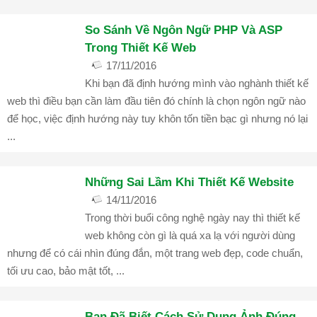
So Sánh Về Ngôn Ngữ PHP Và ASP
Trong Thiết Kế Web
17/11/2016
Khi bạn đã định hướng mình vào nghành thiết kế
Góc IT
,
Kiến Thức Website
bình luận đóng
1743
web thì điều bạn cần làm đầu tiên đó chính là chọn ngôn ngữ nào
để học, việc định hướng này tuy khôn tốn tiền bạc gì nhưng nó lại
...
Những Sai Lầm Khi Thiết Kế Website
14/11/2016
Trong thời buổi công nghệ ngày nay thì thiết kế
Góc IT
,
Kiến Thức Website
bình luận đóng
1317
web không còn gì là quá xa lạ với người dùng
nhưng để có cái nhìn đúng đắn, một trang web đẹp, code chuẩn,
tối ưu cao, bảo mật tốt, ...
Bạn Đã Biết Cách Sử Dụng Ảnh Đúng