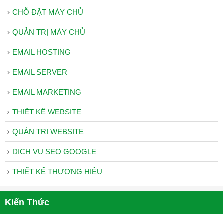
Chủ
CHỖ ĐẶT MÁY CHỦ
Quản
QUẢN TRỊ MÁY CHỦ
Trị
Máy
EMAIL HOSTING
Chủ
EMAIL SERVER
DOMAIN
–
EMAIL MARKETING
HOSTING
THIẾT KẾ WEBSITE
Web
QUẢN TRỊ WEBSITE
Hosting
Bảng
DỊCH VỤ SEO GOOGLE
Giá
THIẾT KẾ THƯƠNG HIỆU
Tên
Miền
Kiến Thức
Kiểm
Tra