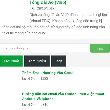
Tổng Đài Ảo (Voip)
Ký
29/10/2018
Bộ
Dịch vụ tổng đài ảo VoIP dành cho doanh nghiệp
Giải Pháp Tổng Đài
,
Góc IT
Công
bình luận đóng
1360
(Virtual PBX). Khách hàng không cần trang bị
Thương
tổng đài nội bộ mà vẫn có thể sử dụng đầy đủ các tính năng cần
THIẾT
thiết từ mạng của nhà cung ...
KẾ
APP
THIẾT
KẾ
Mới Nhất
Xem Nhiều
Tags
THƯƠNG
HIỆU
Thêm Email Hosting Vào Gmail
Lượt Xem: 1183
Nhận
Diện
Thương
Hướng dẫn cài email vào Outlook trên điện thoại
Hiệu
Android Và Iphone
Lượt Xem: 2310
Bộ