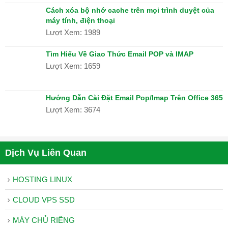
Hệ
Cách xóa bộ nhớ cache trên mọi trình duyệt của
Thống
máy tính, điện thoại
Thương
Lượt Xem: 1989
Hiệu
Tìm Hiểu Về Giao Thức Email POP và IMAP
THUÊ
Lượt Xem: 1659
MÁY
CHỦ
Hướng Dẫn Cài Đặt Email Pop/Imap Trên Office 365
Máy
Lượt Xem: 3674
Chủ
Ảo
Máy
Dịch Vụ Liên Quan
Chủ
Riêng
HOSTING LINUX
Chỗ
CLOUD VPS SSD
Đặt
Máy
MÁY CHỦ RIÊNG