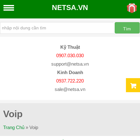
NETSA.VN
THIẾT
KẾ
WEBSITE
Kỹ Thuật
Thiết
0907.030.030
Kế
support@netsa.vn
Website
Kinh Doanh
Quản
0937.722.220
Trị
sale@netsa.vn
Website
Dịch
Vụ
Voip
SEO
Google
Trang Chủ
»
Voip
Đăng