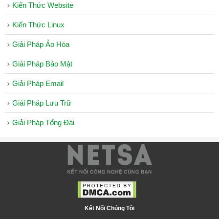
Kiến Thức Website
Tên
Miền
Kiến Thức Linux
EMAIL
Giải Pháp Ảo Hóa
Email
Giải Pháp Bảo Mật
Hosting
Giải Pháp Email
Email
Server
Giải Pháp Lưu Trữ
Email
Giải Pháp Tổng Đài
Marketing
License
License
DirectAdmin
Kết Nối Chúng Tôi